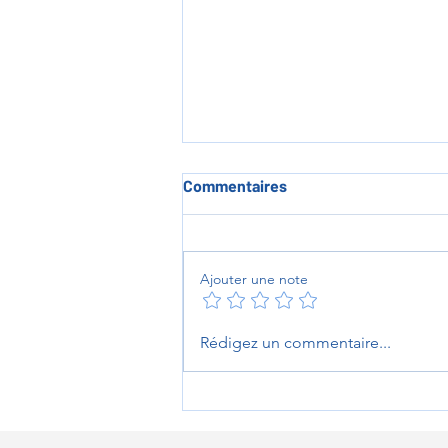
Commentaires
Ajouter une note
En Route pour la RHC : La
Rédigez un commentaire...
mêlée est liée !