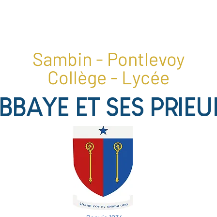
1, place du collège, 41400 Pontlevoy
02 54 20 28 22
Sambin - Pontlevoy
Collège - Lycée
ABBAYE ET SES PRIEU