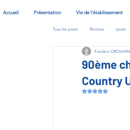
Accueil
Présentation
Vie de l'établissement
Tous les posts
Rentrée
Lycée
Frédéric DROUHIN
Sorties
Abbaye
options
90ème ch
Country 
Noté NaN étoiles s