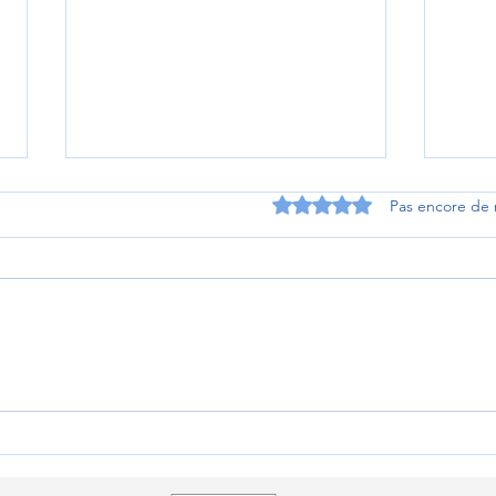
Noté 0 étoile sur 5.
Pas encore de 
Rugb
Qualification pour les
Championnats nationaux