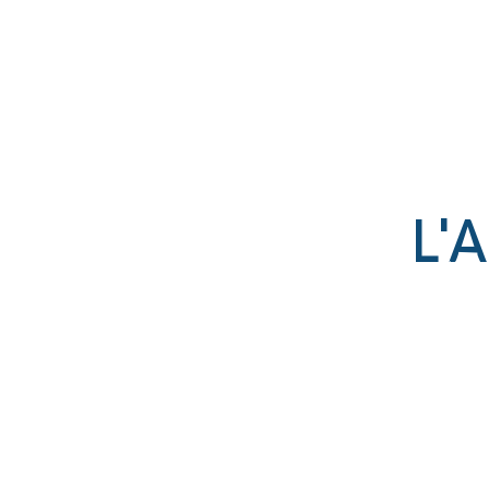
Établissement catholique
associé par contrat à l’État
L'