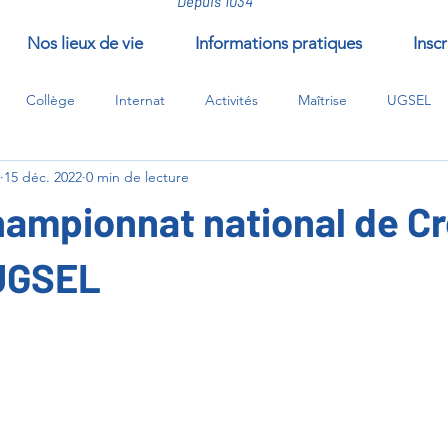
Depuis 1034
Nos lieux de vie
Informations pratiques
Inscr
Collège
Internat
Activités
Maîtrise
UGSEL
15 déc. 2022
0 min de lecture
/compléments/EPI
ampionnat national de C
UGSEL
ur 5.