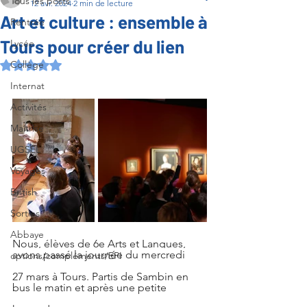
Tous les posts
12 avr. 2024
2 min de lecture
Art et culture : ensemble à
Rentrée
Tours pour créer du lien
Lycée
Collège
Noté NaN étoiles sur 5.
Internat
Activités
Maîtrise
UGSEL
Voyages
British
Sorties
Abbaye
Nous, élèves de 6e Arts et Langues, 
avons passé la journée du mercredi
options/compléments/EPI
27 mars à Tours. Partis de Sambin en 
bus le matin et après une petite