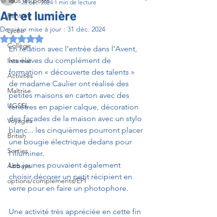
Tous les posts
28 déc. 2024
1 min de lecture
Art et lumière
Rentrée
Dernière mise à jour :
31 déc. 2024
Lycée
Noté NaN étoiles sur 5.
Collège
En relation avec l’entrée dans l’Avent, 
les élèves du complément de 
Internat
formation « découverte des talents » 
Activités
de madame Caulier ont réalisé des 
Maîtrise
petites maisons en carton avec des 
UGSEL
fenêtres en papier calque, décoration 
des façades de la maison avec un stylo 
Voyages
blanc... les cinquièmes pourront placer 
British
une bougie électrique dedans pour 
Sorties
l'illuminer.
Les jeunes pouvaient également 
Abbaye
choisir décorer un petit récipient en 
options/compléments/EPI
verre pour en faire un photophore. 
Une activité très appréciée en cette fin 