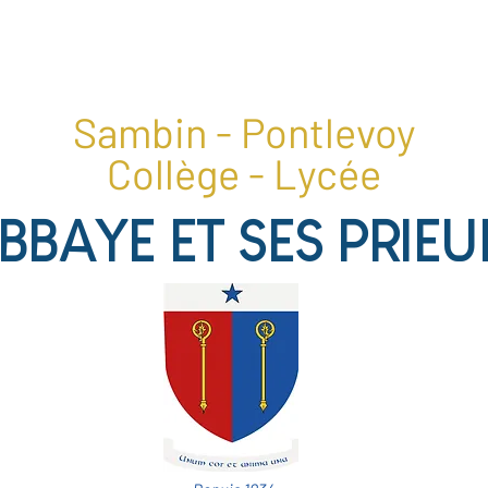
1, place du collège, 41400 Pontlevoy
02 54 20 28 22
Sambin - Pontlevoy
Collège - Lycée
ABBAYE ET SES PRIEU