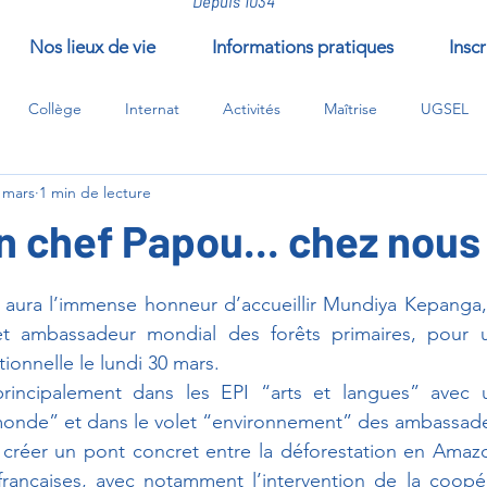
Depuis 1034
Nos lieux de vie
Informations pratiques
Inscr
Collège
Internat
Activités
Maîtrise
UGSEL
 mars
1 min de lecture
/compléments/EPI
n chef Papou... chez nous 
ur 5.
 aura l’immense honneur d’accueillir Mundiya Kepanga,
 et ambassadeur mondial des forêts primaires, pour 
tionnelle le lundi 30 mars.
principalement dans les EPI “arts et langues” avec 
onde” et dans le volet “environnement” des ambassade
 créer un pont concret entre la déforestation en Amazon
rançaises, avec notamment l’intervention de la coopéra