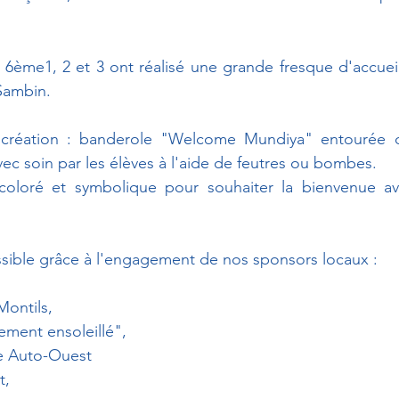
 6ème1, 2 et 3 ont réalisé une grande fresque d'accueil 
 Sambin.
création : banderole "Welcome Mundiya" entourée d
vec soin par les élèves à l'aide de feutres ou bombes.
, coloré et symbolique pour souhaiter la bienvenue ave
ssible grâce à l'engagement de nos sponsors locaux :
Montils,
ment ensoleillé",
re Auto-Ouest
t,