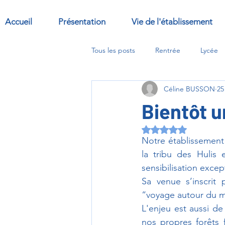
Accueil
Présentation
Vie de l'établissement
Tous les posts
Rentrée
Lycée
Céline BUSSON
25
Sorties
Abbaye
options
Bientôt u
Noté NaN étoiles s
Notre établissement
la tribu des Hulis
sensibilisation excep
Sa venue s’inscrit 
“voyage autour du m
L'enjeu est aussi de
nos propres forêts f