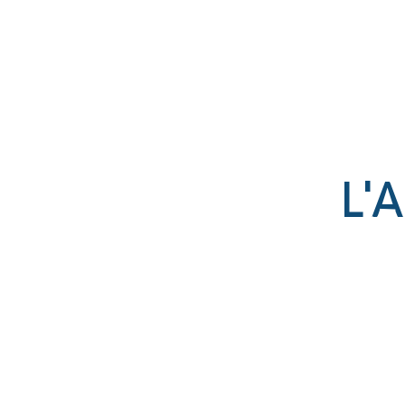
Établissement catholique
associé par contrat à l’État
L'