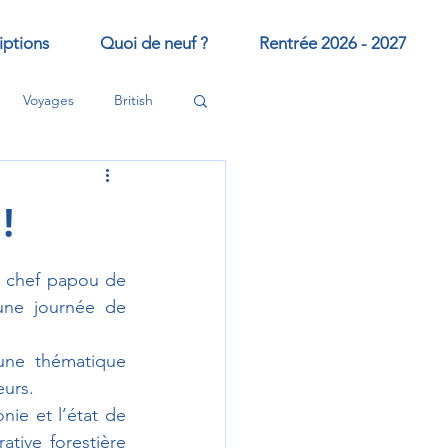
iptions
Quoi de neuf ?
Rentrée 2026 - 2027
Voyages
British
!
 chef papou de 
une journée de 
une thématique 
urs.
ie et l’état de 
tive forestière 