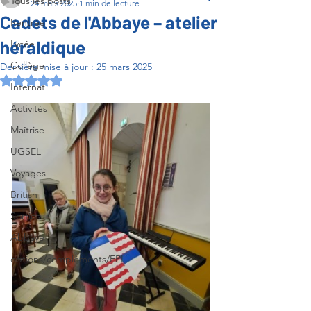
Tous les posts
24 mars 2025
1 min de lecture
Cadets de l'Abbaye – atelier
Rentrée
héraldique
Lycée
Collège
Dernière mise à jour :
25 mars 2025
Noté NaN étoiles sur 5.
Internat
Activités
Maîtrise
UGSEL
Voyages
British
Sorties
Abbaye
options/compléments/EPI