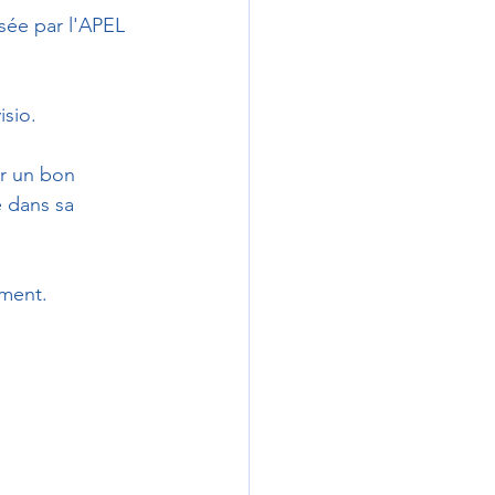
sée par l'APEL  
isio.
ur un bon 
 dans sa 
ement.