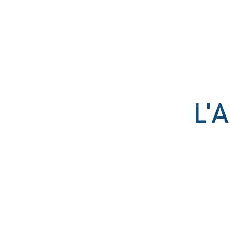
Établissement catholique
associé par contrat à l’État
L'