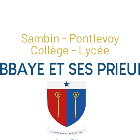
1, place du collège, 41400 Pontlevoy
02 54 20 28 22
Sambin - Pontlevoy
Collège - Lycée
ABBAYE ET SES PRIEU