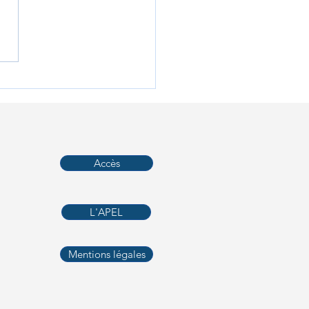
our du monde en cartes
les pour les 6e Arts et
ues
Accès
L'APEL
Mentions légales