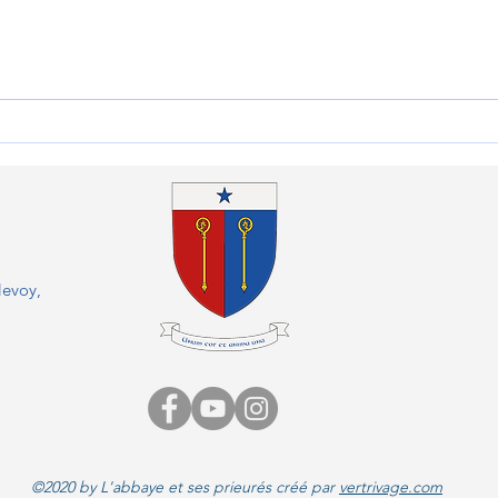
Bilan d'un succès solidaire à
Un t
Sambin : les élèves du
posta
Prieuré tendent la main au
Lang
Kenya
levoy,
©2020 by L'abbaye et ses prieurés créé par
vertrivage.com