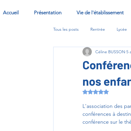
Accueil
Présentation
Vie de l'établissement
Tous les posts
Rentrée
Lycée
Céline BUSSON
5 
Sorties
Abbaye
options
Conféren
nos enfa
Noté NaN étoiles s
L'association des par
conférences à destin
conférence sur le th