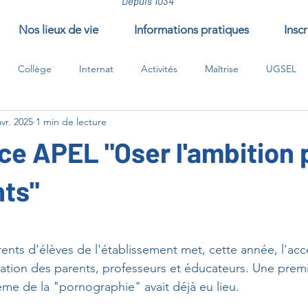
Depuis 1034
Nos lieux de vie
Informations pratiques
Inscr
Collège
Internat
Activités
Maîtrise
UGSEL
avr. 2025
1 min de lecture
/compléments/EPI
ce APEL "Oser l'ambition 
nts"
ur 5.
ents d'élèves de l'établissement met, cette année, l'acce
ation des parents, professeurs et éducateurs. Une prem
ème de la "pornographie" avait déjà eu lieu.