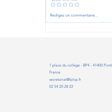
L'heure des au revoirs au
Rédigez un commentaire...
Prieuré de Sambin
1 place du collège - BP4 - 41400 Pont
France
secretariat@lplcp.fr
02 54 20 28 22