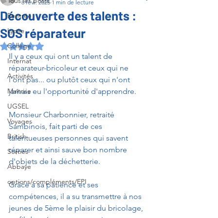
Tous les posts
8 févr. 2025
1 min de lecture
Découverte des talents :
Rentrée
SOS réparateur
Lycée
Collège
Noté NaN étoiles sur 5.
Il y a ceux qui ont un talent de 
Internat
réparateur-bricoleur et ceux qui ne 
Activités
l'ont pas... ou plutôt ceux qui n'ont 
Maîtrise
jamais eu l'opportunité d'apprendre.
UGSEL
Monsieur Charbonnier, retraité 
Voyages
Sambinois, fait parti de ces 
British
talentueuses personnes qui savent 
réparer et ainsi sauve bon nombre 
Sorties
d'objets de la déchetterie. 
Abbaye
options/compléments/EPI
Grâce à sa patience et ses 
compétences, il a su transmettre à nos 
jeunes de 5ème le plaisir du bricolage, 