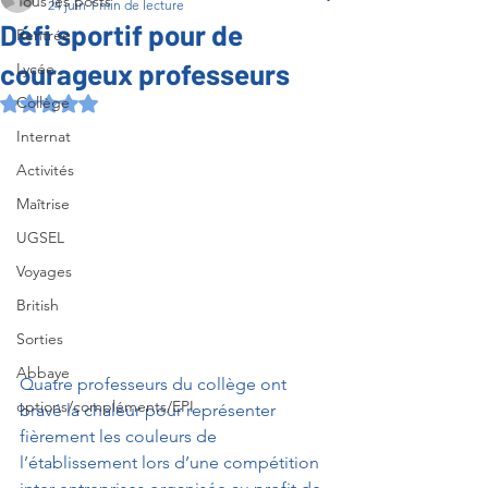
Tous les posts
24 juin
1 min de lecture
Défi sportif pour de
Rentrée
courageux professeurs
Lycée
Collège
Noté NaN étoiles sur 5.
Internat
Activités
Maîtrise
UGSEL
Voyages
British
Sorties
Abbaye
Quatre professeurs du collège ont 
options/compléments/EPI
bravé la chaleur pour représenter 
fièrement les couleurs de 
l’établissement lors d’une compétition 