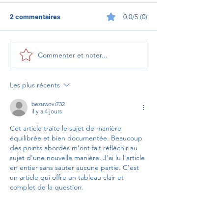
2 commentaires
0.0/5 (0)
Du ping plein les yeux
Commenter et noter...
L'esprit de défe
son envol : une 
immersive avec 
Les plus récents
bezuwovi732
il y a 4 jours
Cet article traite le sujet de manière 
équilibrée et bien documentée. Beaucoup 
des points abordés m'ont fait réfléchir au 
sujet d'une nouvelle manière. J'ai lu l'article 
en entier sans sauter aucune partie. C'est 
un article qui offre un tableau clair et 
complet de la question.