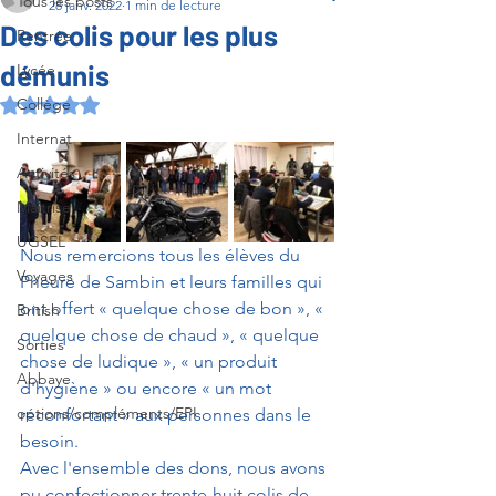
Tous les posts
28 janv. 2022
1 min de lecture
Des colis pour les plus
Rentrée
démunis
Lycée
Collège
Noté NaN étoiles sur 5.
Internat
Activités
Maîtrise
UGSEL
Nous remercions tous les élèves du 
Voyages
Prieuré de Sambin et leurs familles qui 
ont offert « quelque chose de bon », « 
British
quelque chose de chaud », « quelque 
Sorties
chose de ludique », « un produit 
Abbaye
d'hygiène » ou encore « un mot 
options/compléments/EPI
réconfortant » aux personnes dans le 
besoin.
Avec l'ensemble des dons, nous avons 
pu confectionner trente-huit colis de 