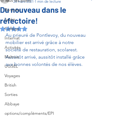
Tous les posts
26 mars 2021
1 min de lecture
Du nouveau dans le
Rentrée
réfectoire!
Lycée
Collège
Noté NaN étoiles sur 5.
Au prieuré de Pontlevoy, du nouveau 
Internat
mobilier est arrivé grâce à notre 
Activités
société de restauration, scolarest. 
Maîtrise
Aussitôt arrivé, aussitôt installé grâce 
aux bonnes volontés de nos élèves.
UGSEL
Voyages
British
Sorties
Abbaye
options/compléments/EPI