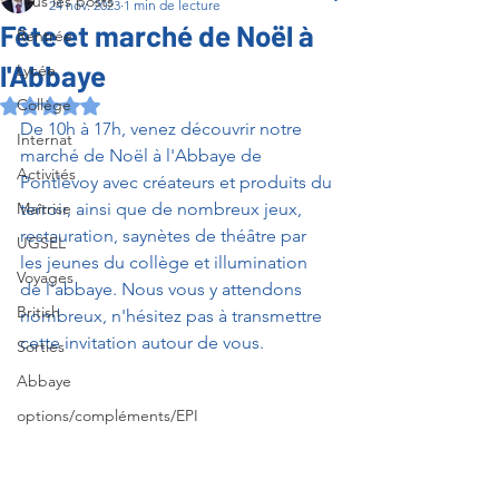
Tous les posts
24 nov. 2023
1 min de lecture
Fête et marché de Noël à
Rentrée
l'Abbaye
Lycée
Collège
Noté NaN étoiles sur 5.
De 10h à 17h, venez découvrir notre 
Internat
marché de Noël à l'Abbaye de 
Activités
Pontlevoy avec créateurs et produits du 
Maîtrise
terroir, ainsi que de nombreux jeux, 
restauration, saynètes de théâtre par 
UGSEL
les jeunes du collège et illumination 
Voyages
de l'abbaye. Nous vous y attendons 
British
nombreux, n'hésitez pas à transmettre 
cette invitation autour de vous. 
Sorties
Abbaye
options/compléments/EPI