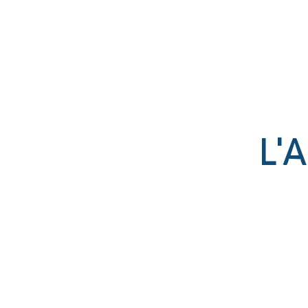
Établissement catholique
associé par contrat à l’État
L'