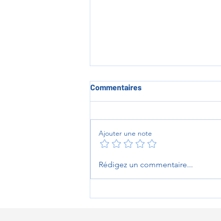
Commentaires
Ajouter une note
L'heure des au revoirs au
Rédigez un commentaire...
Prieuré de Sambin