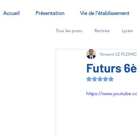
Accueil
Présentation
Vie de l'établissement
Tous les posts
Rentrée
Lycée
Vincent LE FLOHIC
Sorties
Abbaye
options
Futurs 6è
Noté NaN étoiles s
https://www.youtube.