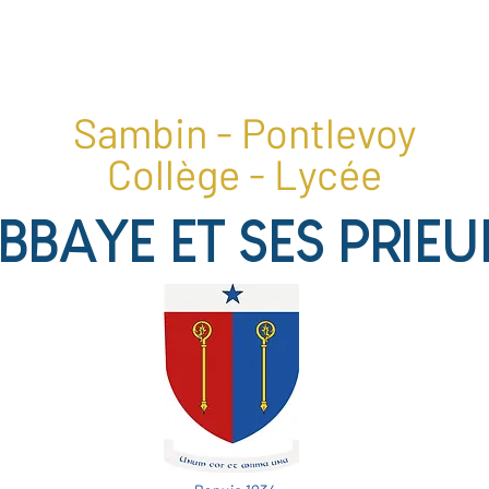
1, place du collège, 41400 Pontlevoy
02 54 20 28 22
Sambin - Pontlevoy
Collège - Lycée
ABBAYE ET SES PRIEU