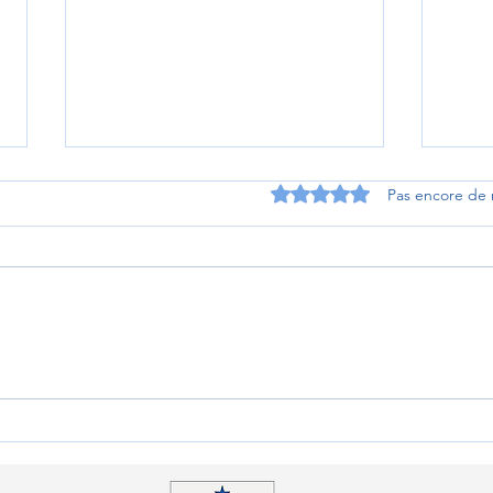
Noté 0 étoile sur 5.
Pas encore de 
Bilan d'un succès solidaire à
Un t
Sambin : les élèves du
posta
Prieuré tendent la main au
Lang
Kenya