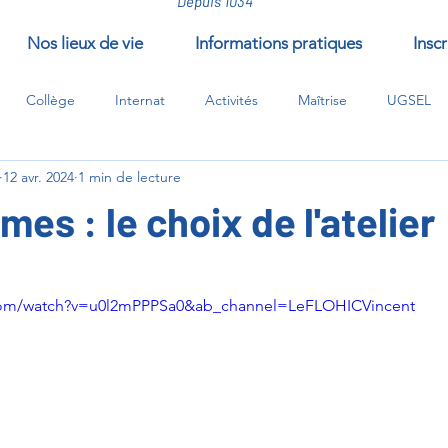
Depuis 1034
Nos lieux de vie
Informations pratiques
Inscr
Collège
Internat
Activités
Maîtrise
UGSEL
12 avr. 2024
1 min de lecture
/compléments/EPI
mes : le choix de l'atelier
ur 5.
com/watch?v=u0l2mPPPSa0&ab_channel=LeFLOHICVincent