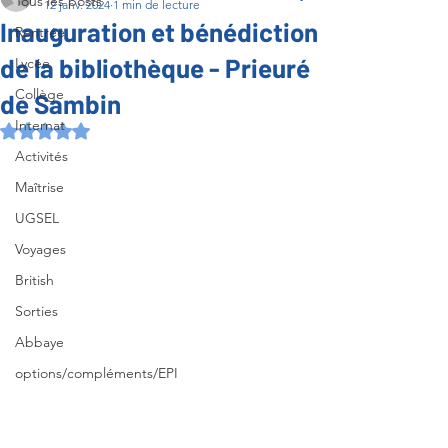
Tous les posts
12 janv. 2024
1 min de lecture
Inauguration et bénédiction
Rentrée
de la bibliothèque - Prieuré
Lycée
Collège
de Sambin
Internat
Noté NaN étoiles sur 5.
Activités
Maîtrise
UGSEL
Voyages
British
Sorties
Abbaye
options/compléments/EPI