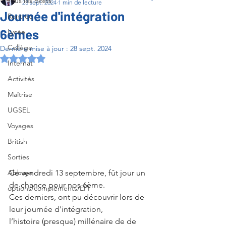
Tous les posts
23 sept. 2024
1 min de lecture
Journée d'intégration
Rentrée
6èmes
Lycée
Collège
Dernière mise à jour :
28 sept. 2024
Noté NaN étoiles sur 5.
Internat
Activités
Maîtrise
UGSEL
Voyages
British
Sorties
Ce vendredi 13 septembre, fût jour un 
Abbaye
de chance pour nos 6ème.
options/compléments/EPI
Ces derniers, ont pu découvrir lors de 
leur journée d'intégration,
l’histoire (presque) millénaire de de 