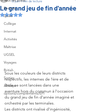
Tous les posts
12 juin
1 min de lecture
Le grand jeu de fin d'année
Rentrée
Noté NaN étoiles sur 5.
Lycée
Collège
Internat
Activités
Maîtrise
UGSEL
Voyages
British
Sous les couleurs de leurs districts 
Sorties
respectifs, les internes de 1ère et de 
2nde se sont lancées dans une 
Abbaye
aventure hors du commun à l'occasion 
options/compléments/EPI
du grand jeu de fin d'année imaginé et 
orchestré par les terminales.
Les districts ont rivalisé d'ingéniosité, 