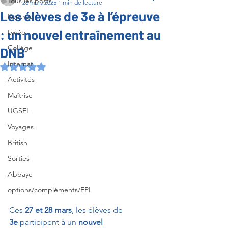
Tous les posts
28 mars 2025
1 min de lecture
Les élèves de 3e à l’épreuve
Rentrée
: un nouvel entraînement au
Lycée
Collège
DNB
Internat
Noté NaN étoiles sur 5.
Activités
Maîtrise
UGSEL
Voyages
British
Sorties
Abbaye
options/compléments/EPI
Ces 
27 et 28 mars
, les élèves de 
3e
 participent à un 
nouvel 