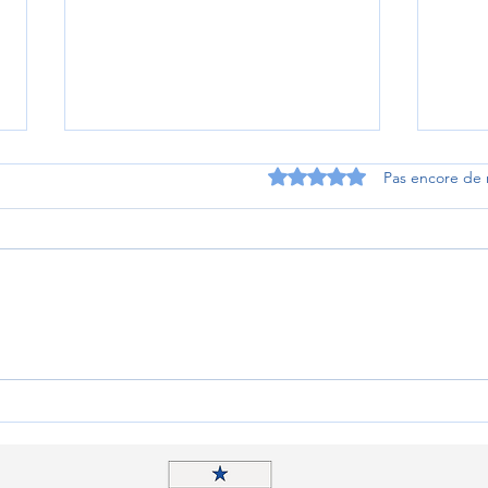
Noté 0 étoile sur 5.
Pas encore de 
Bilan d'un succès solidaire à
Un t
Sambin : les élèves du
posta
Prieuré tendent la main au
Lang
Kenya