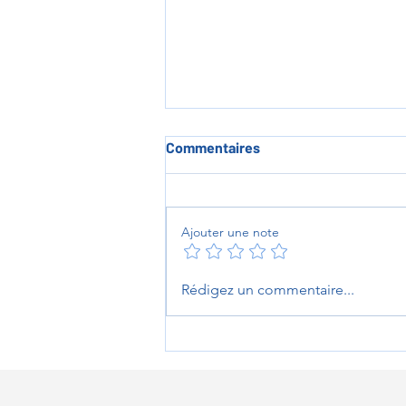
Commentaires
Ajouter une note
L'heure des au revoirs au
Rédigez un commentaire...
Prieuré de Sambin