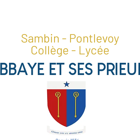
1, place du collège, 41400 Pontlevoy
02 54 20 28 22
Sambin - Pontlevoy
Collège - Lycée
ABBAYE ET SES PRIEU