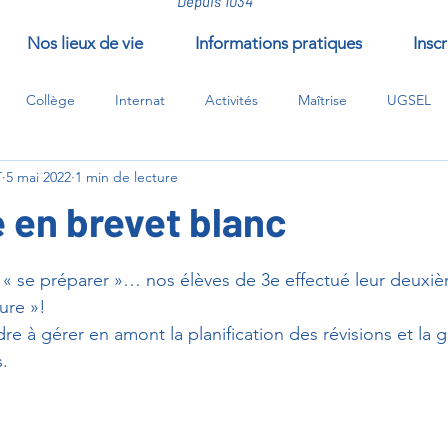
Depuis 1034
Nos lieux de vie
Informations pratiques
Inscr
Collège
Internat
Activités
Maîtrise
UGSEL
T
5 mai 2022
1 min de lecture
/compléments/EPI
 en brevet blanc
ur 5.
« se préparer »… nos élèves de 3e effectué leur deuxiè
ure »!
e à gérer en amont la planification des révisions et la 
. 