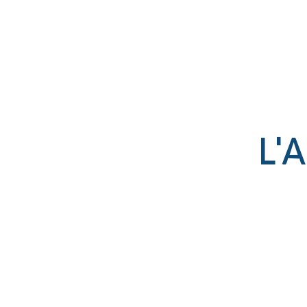
Établissement catholique
associé par contrat à l’État
L'