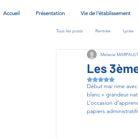
Accueil
Présentation
Vie de l'établissement
Tous les posts
Rentrée
Lycée
Mélanie MARPAUL
Sorties
Abbaye
options
Les 3ème
Noté NaN étoiles s
Début mai rime avec 
blanc « grandeur nat
L’occasion d’apprendr
papiers administratifs