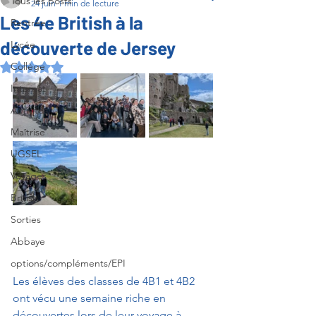
Tous les posts
24 juin
1 min de lecture
Les 4e British à la
Rentrée
découverte de Jersey
Lycée
Collège
Noté NaN étoiles sur 5.
Internat
Activités
Maîtrise
UGSEL
Voyages
British
Sorties
Abbaye
options/compléments/EPI
Les élèves des classes de 4B1 et 4B2 
ont vécu une semaine riche en 
découvertes lors de leur voyage à 