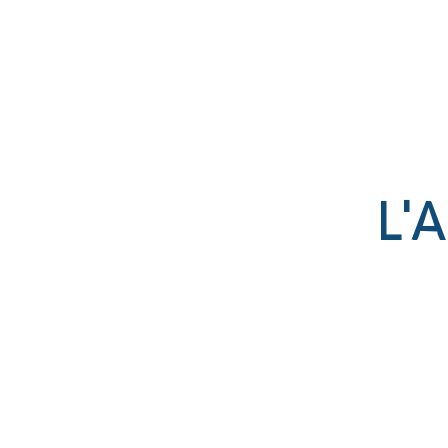
Établissement catholique
associé par contrat à l’État
L'