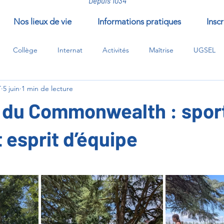
Depuis 1034
Nos lieux de vie
Informations pratiques
Inscr
Collège
Internat
Activités
Maîtrise
UGSEL
T
5 juin
1 min de lecture
/compléments/EPI
 du Commonwealth : spor
t esprit d’équipe
ur 5.