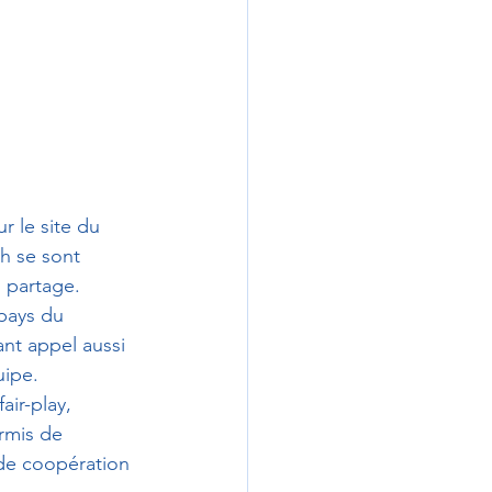
r le site du 
sh se sont 
u partage.
pays du 
nt appel aussi 
uipe.
air-play, 
rmis de 
t de coopération 