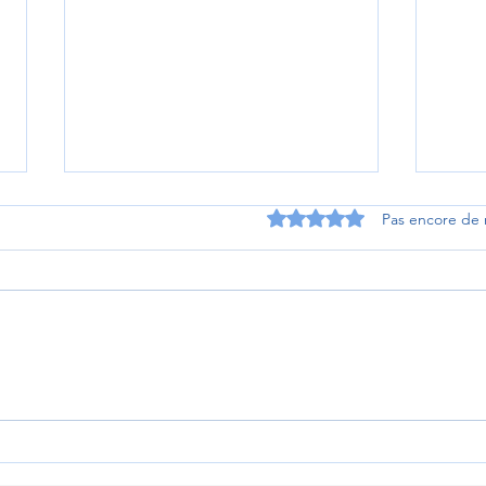
Noté 0 étoile sur 5.
Pas encore de 
Bilan d'un succès solidaire à
Les 
Sambin : les élèves du
de J
Prieuré tendent la main au
Kenya