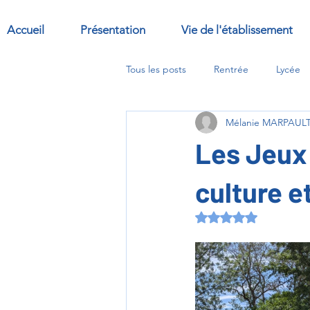
Accueil
Présentation
Vie de l'établissement
Tous les posts
Rentrée
Lycée
Mélanie MARPAUL
Sorties
Abbaye
options
Les Jeux
culture e
Noté NaN étoiles s