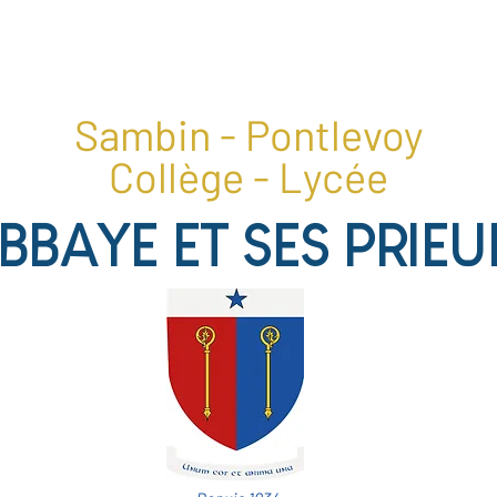
1, place du collège, 41400 Pontlevoy
02 54 20 28 22
Sambin - Pontlevoy
Collège - Lycée
ABBAYE ET SES PRIEU