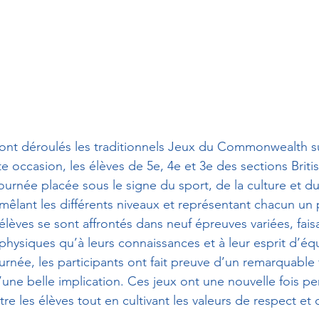
 sont déroulés les traditionnels Jeux du Commonwealth su
tte occasion, les élèves de 5e, 4e et 3e des sections Briti
ournée placée sous le signe du sport, de la culture et d
mêlant les différents niveaux et représentant chacun un 
èves se sont affrontés dans neuf épreuves variées, faisa
 physiques qu’à leurs connaissances et à leur esprit d’éq
urnée, les participants ont fait preuve d’un remarquable f
une belle implication. Ces jeux ont une nouvelle fois pe
ntre les élèves tout en cultivant les valeurs de respect e