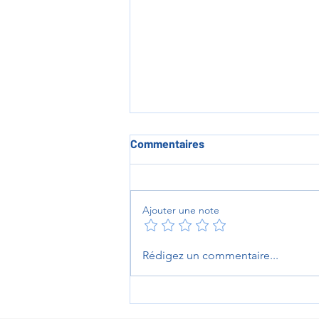
Commentaires
Ajouter une note
L'heure des au revoirs au
Rédigez un commentaire...
Prieuré de Sambin