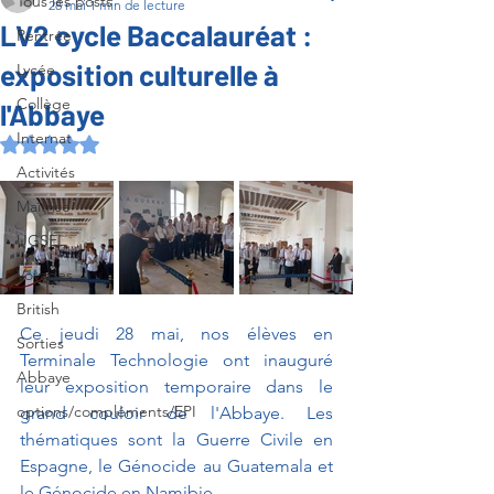
Tous les posts
28 mai
1 min de lecture
LV2 cycle Baccalauréat :
Rentrée
exposition culturelle à
Lycée
Collège
l'Abbaye
Internat
Noté NaN étoiles sur 5.
Activités
Maîtrise
UGSEL
Voyages
British
Ce jeudi 28 mai, nos élèves en 
Sorties
Terminale Technologie ont inauguré 
Abbaye
leur exposition temporaire dans le 
options/compléments/EPI
grand couloir de l'Abbaye. Les 
thématiques sont la Guerre Civile en 
Espagne, le Génocide au Guatemala et 
le Génocide en Namibie.