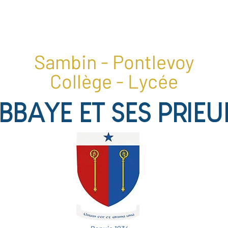
1, place du collège, 41400 Pontlevoy
02 54 20 28 22
Sambin - Pontlevoy
Collège - Lycée
ABBAYE ET SES PRIEU