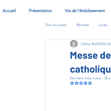
Accueil
Présentation
Vie de l'établissement
Tous les posts
Rentrée
Lycée
Céline BUSSON
16
Sorties
Abbaye
options
Messe de
catholiq
Dernière mise à jour :
25 o
Noté NaN étoiles s