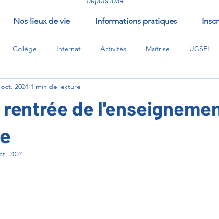
Depuis 1034
Nos lieux de vie
Informations pratiques
Inscr
Collège
Internat
Activités
Maîtrise
UGSEL
 oct. 2024
1 min de lecture
/compléments/EPI
 rentrée de l'enseigneme
ue
ct. 2024
ur 5.