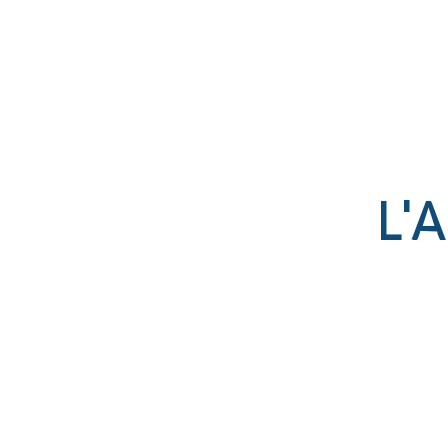
Établissement catholique
associé par contrat à l’État
L'