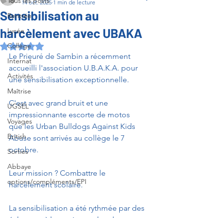
Tous les posts
14 oct. 2025
1 min de lecture
Sensibilisation au
Rentrée
harcèlement avec UBAKA
Lycée
Collège
Noté NaN étoiles sur 5.
Le Prieuré de Sambin a récemment 
Internat
accueilli l'association U.B.A.K.A. pour 
Activités
une sensibilisation exceptionnelle.
Maîtrise
C'est avec grand bruit et une 
UGSEL
impressionnante escorte de motos 
Voyages
que les Urban Bulldogs Against Kids 
British
Abuse sont arrivés au collège le 7 
octobre. 
Sorties
Abbaye
Leur mission ? Combattre le 
options/compléments/EPI
harcèlement scolaire.
La sensibilisation a été rythmée par des 