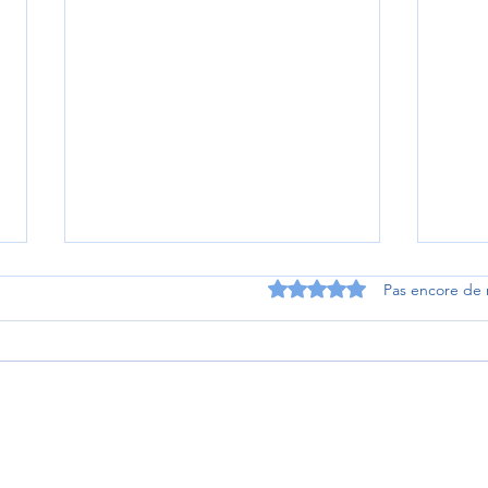
Noté 0 étoile sur 5.
Pas encore de 
Le grand jeu de fin d'année
Dîne
l'int