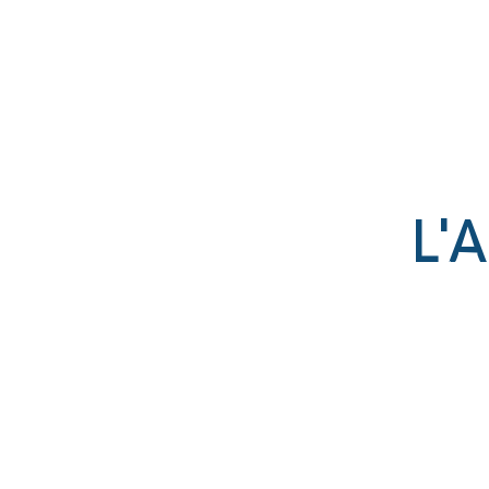
Établissement catholique
associé par contrat à l’État
L'