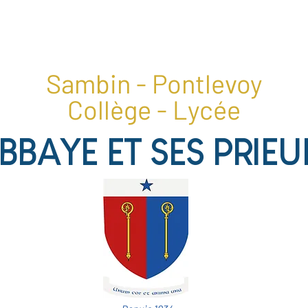
1, place du collège, 41400 Pontlevoy
02 54 20 28 22
Sambin - Pontlevoy
Collège - Lycée
ABBAYE ET SES PRIEU