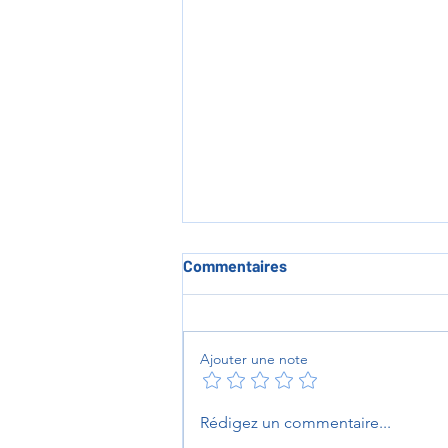
Commentaires
Ajouter une note
Une invitée de marque à
Rédigez un commentaire...
l’internat