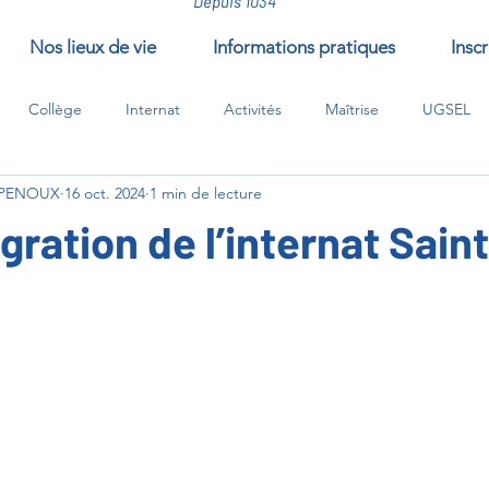
Depuis 1034
Nos lieux de vie
Informations pratiques
Inscr
Collège
Internat
Activités
Maîtrise
UGSEL
'EPENOUX
16 oct. 2024
1 min de lecture
/compléments/EPI
gration de l’internat Sain
ur 5.