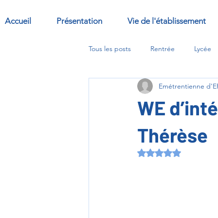
Accueil
Présentation
Vie de l'établissement
Tous les posts
Rentrée
Lycée
Emétrentienne d
Sorties
Abbaye
options
WE d’inté
Thérèse
Noté NaN étoiles s