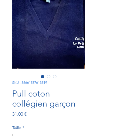
SKU : 366615376135191
Pull coton
collégien garçon
Prix
31,00 €
Taille
*