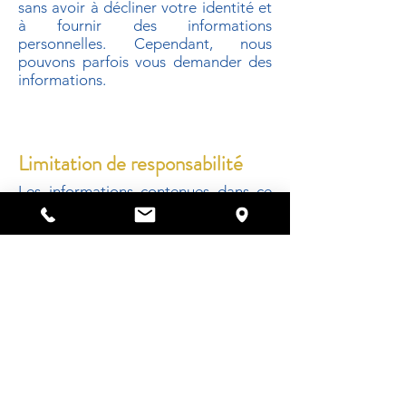
sans avoir à décliner votre identité et
à fournir des informations
personnelles. Cependant, nous
pouvons parfois vous demander des
informations.
Limitation de responsabilité
Les informations contenues dans ce
site ne lient pas contractuellement
L'Abbaye et ses Prieurés. Par ailleurs,
notre société ne peut être tenue pour
responsable des conséquences de
l’utilisation des informations du site.
1 place du collège - BP4 - 41400
Pontlevoy, France