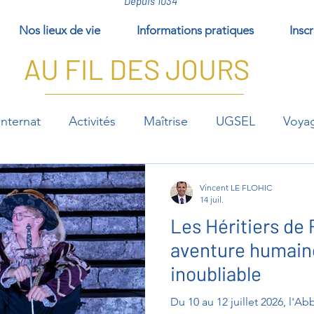
Depuis 1034
Nos lieux de vie
Informations pratiques
Inscr
AU FIL DES JOURS
Internat
Activités
Maîtrise
UGSEL
Voya
éments/EPI
Vincent LE FLOHIC
14 juil.
Les Héritiers de 
aventure humaine
inoubliable
Du 10 au 12 juillet 2026, l'A