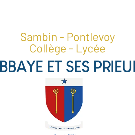
1, place du collège, 41400 Pontlevoy
02 54 20 28 22
Sambin - Pontlevoy
Collège - Lycée
ABBAYE ET SES PRIEU