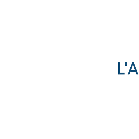
Établissement catholique
associé par contrat à l’État
L'