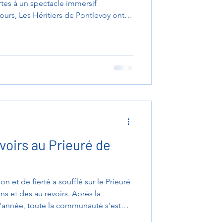
tes à un spectacle immersif
ours, Les Héritiers de Pontlevoy ont
ravers 1000 ans d'histoire, au cœur
ite. Grâce à l'engagement de 180
 figurants, cette première édition a
. 2 000 visiteurs ont parcouru les
s
voirs au Prieuré de
 et de fierté a soufflé sur le Prieuré
ns et des au revoirs. Après la
d'année, toute la communauté s'est
réussite des jeunes. Les élèves ont