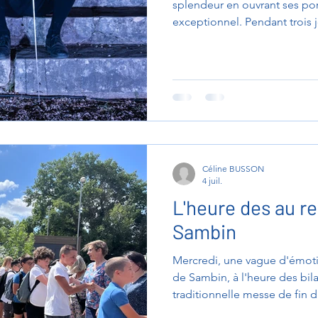
splendeur en ouvrant ses por
exceptionnel. Pendant trois j
fait voyager les visiteurs à t
même des lieux qui l'ont écr
bénévoles, dont 70 acteurs et
dépassé toutes les espérances
couloirs, les jardins, les cour
Céline BUSSON
4 juil.
L'heure des au re
Sambin
Mercredi, une vague d'émotion
de Sambin, à l'heure des bila
traditionnelle messe de fin 
rassemblée pour célébrer la 