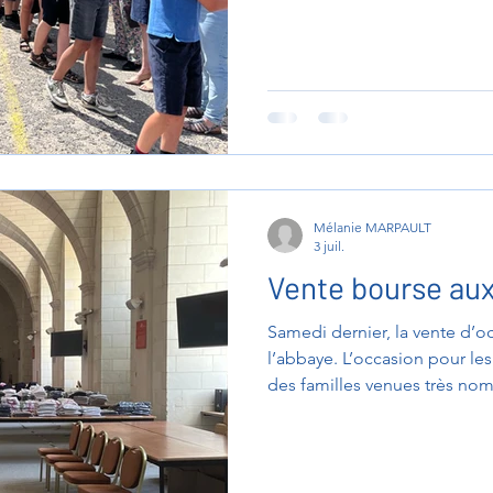
d'abord été mis à l'honneur 
différents concours « Défi Mo
Maths »... La remise des prix
pour récompenser l'excelle
Mélanie MARPAULT
3 juil.
Vente bourse au
Samedi dernier, la vente d’o
l’abbaye. L’occasion pour l
des familles venues très nom
pour cette vente « rondemen
souhaiteraient encore se four
soit acheté via notre site sur
si la taille n'est pas disponib