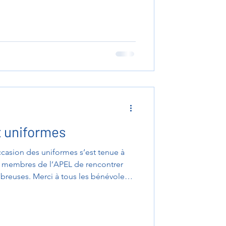
pour leurs belles performances aux
ts », « Big Challenge », « Drôles de
 s'est poursuivie au sein des classes
nce
x uniformes
ccasion des uniformes s’est tenue à
es membres de l’APEL de rencontrer
breuses. Merci à tous les bénévoles
t menée » ! Les familles qui
nir en uniforme ont 2 possibilités :
 la boutique d'uniforme Prestige, soit,
le, d'acheter via notre site internet sur