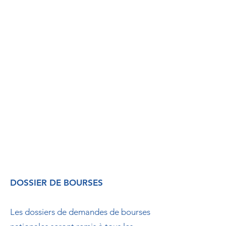
CATÉGORIE A
Jusqu'à 7 500€ *
CATÉGORIE D
Jusqu'à 8800 €
*
CATÉGORIE B
De 7 501 à 8 800 €
*
CATÉGORIE E
Au-delà de 8
801 €
CATÉGORIE C
Au-delà de 8 801 €
* (Nous fournir l'av
is d'imposition)
DOSSIER DE BOURSES
Les dossiers de demandes de bourses