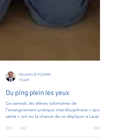
Vincent LE FLOHIC
16 juin
Du ping plein les yeux
Ce samedi, les élèves volontaires de
l'enseignement pratique interdisciplinaire « sport
santé » ont eu la chance de se déplacer à Laval
pour assister aux championnats de France de