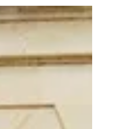
tennis de table accompagnés de madame Busson
et monsieur Lhermite qui ont donné de leur
temps. Au programme de cette journée intense :
Doubles mixtes, doubles messieurs Simples
dames et messieurs ... le tout avec la présence
exceptionnelle des frères Lebrun ! En plus des
matchs, de nombreux atelie