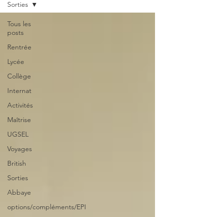
Sorties
Tous les
posts
Rentrée
Lycée
Collège
Internat
Activités
Maîtrise
UGSEL
Voyages
British
Sorties
Abbaye
options/compléments/EPI