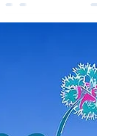
Nos jeunes Cadets de l'Histoire sont partis toute
la journée de lundi au Prytanée National Militaire
de la Flèche. Ce rassemblement a permis à nos
élèves d'honorer deux évènements majeurs :
l'Assemblée Générale 2026 de l'association des
anciens collèges royaux et militaires de France,
ainsi qu'une célébration du 250ᵉ anniversaire de la
fondation de ces douze collèges. Une fois arrivés
dans la cour d'Austerlitz du collège de la Flèche,
nos 23 élèves se mettent en carré, les ra