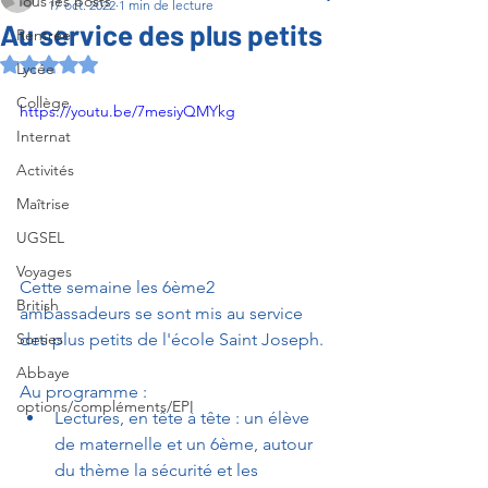
Tous les posts
17 oct. 2022
1 min de lecture
Au service des plus petits
Rentrée
Noté NaN étoiles sur 5.
Lycée
Collège
https://youtu.be/7mesiyQMYkg
Internat
Activités
Maîtrise
UGSEL
Voyages
Cette semaine les 6ème2 
British
ambassadeurs se sont mis au service 
des plus petits de l'école Saint Joseph.
Sorties
Abbaye
Au programme : 
options/compléments/EPI
Lectures, en tête à tête : un élève 
de maternelle et un 6ème, autour 
du thème la sécurité et les 