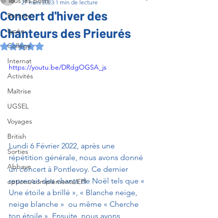
Tous les posts
27 mars 2023
1 min de lecture
Concert d'hiver des
Rentrée
Chanteurs des Prieurés
Lycée
Collège
Noté NaN étoiles sur 5.
Internat
https://youtu.be/DRdgOGSA_js
Activités
Maîtrise
UGSEL
Voyages
British
Lundi 6 Février 2022, après une 
Sorties
répétition générale, nous avons donné 
Abbaye
un concert à Pontlevoy. Ce dernier 
reprenait des chants de Noël tels que « 
options/compléments/EPI
Une étoile a brillé », « Blanche neige, 
neige blanche »  ou même « Cherche 
ton étoile ». Ensuite, nous avons 