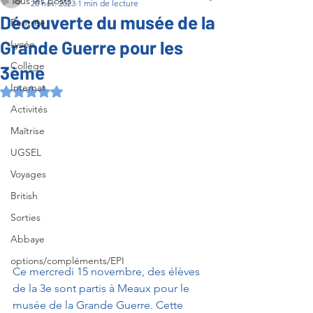
Tous les posts
20 nov. 2023
1 min de lecture
Découverte du musée de la
Rentrée
Grande Guerre pour les
Lycée
Collège
3ème
Internat
Noté NaN étoiles sur 5.
Activités
Maîtrise
UGSEL
Voyages
British
Sorties
Abbaye
options/compléments/EPI
Ce mercredi 15 novembre, des élèves 
de la 3e sont partis à Meaux pour le 
musée de la Grande Guerre. Cette 