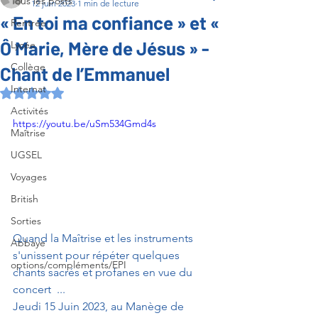
Tous les posts
12 juin 2023
1 min de lecture
« En toi ma confiance » et «
Rentrée
Ô Marie, Mère de Jésus » -
Lycée
Collège
Chant de l’Emmanuel
Internat
Noté NaN étoiles sur 5.
Activités
https://youtu.be/uSm534Gmd4s
Maîtrise
UGSEL
Voyages
British
Sorties
Quand la Maîtrise et les instruments 
Abbaye
s'unissent pour répéter quelques 
options/compléments/EPI
chants sacrés et profanes en vue du 
concert  ... 
Jeudi 15 Juin 2023, au Manège de 