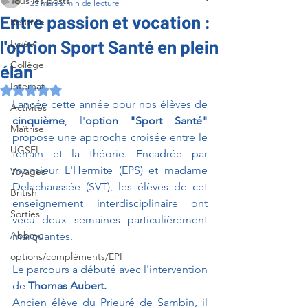
Tous les posts
23 mars
2 min de lecture
Entre passion et vocation :
Rentrée
l'option Sport Santé en plein
Lycée
Collège
élan
Internat
Noté NaN étoiles sur 5.
Lancée cette année pour nos élèves de 
Activités
cinquième
, l'
option "Sport Santé" 
Maîtrise
propose une approche croisée entre le 
UGSEL
terrain et la théorie. Encadrée par 
monsieur L'Hermite (EPS) et madame 
Voyages
Delachaussée (SVT), les élèves de cet 
British
enseignement interdisciplinaire ont 
Sorties
vécu deux semaines particulièrement 
Abbaye
marquantes.
options/compléments/EPI
Le parcours a débuté avec l'intervention 
de 
Thomas Aubert. 
Ancien élève du Prieuré de Sambin, il 