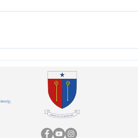
Vent
L'heure des au revoirs au
Prieuré de Sambin
levoy,