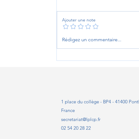
Ajouter une note
Les Héritiers de Pontlevoy
Rédigez un commentaire...
2026 : une aventure humaine
et historique inoubliable
1 place du collège - BP4 - 41400 Pont
France
secretariat@lplcp.fr
02 54 20 28 22