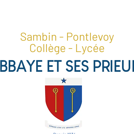
1, place du collège, 41400 Pontlevoy
02 54 20 28 22
Sambin - Pontlevoy
Collège - Lycée
ABBAYE ET SES PRIEU