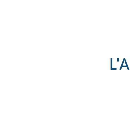
Établissement catholique
associé par contrat à l’État
L'