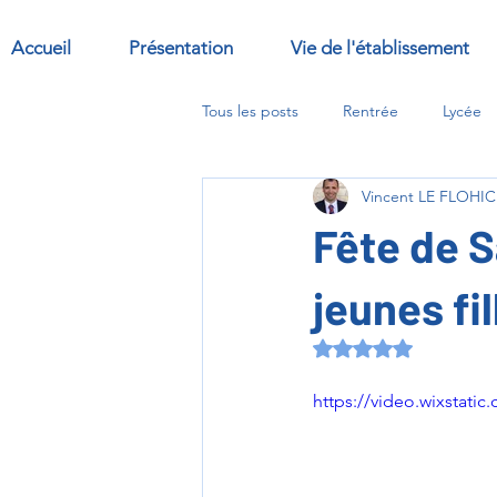
Accueil
Présentation
Vie de l'établissement
Tous les posts
Rentrée
Lycée
Vincent LE FLOHIC
Sorties
Abbaye
options
Fête de S
jeunes fil
Noté NaN étoiles s
https://video.wixsta