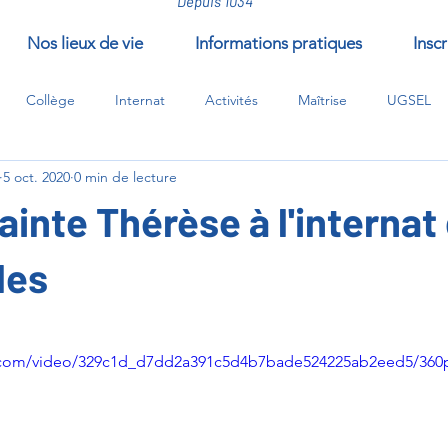
Depuis 1034
Nos lieux de vie
Informations pratiques
Inscr
Collège
Internat
Activités
Maîtrise
UGSEL
5 oct. 2020
0 min de lecture
/compléments/EPI
ainte Thérèse à l'internat
les
ur 5.
tic.com/video/329c1d_d7dd2a391c5d4b7bade524225ab2eed5/360