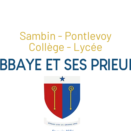
1, place du collège, 41400 Pontlevoy
02 54 20 28 22
Sambin - Pontlevoy
Collège - Lycée
ABBAYE ET SES PRIEU