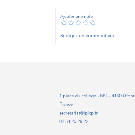
Ajouter une note
L'heure des au revoirs au
Rédigez un commentaire...
Prieuré de Sambin
1 place du collège - BP4 - 41400 Pont
France
secretariat@lplcp.fr
02 54 20 28 22