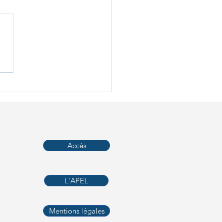
our du monde en cartes
les pour les 6e Arts et
ues
Accès
L'APEL
Mentions légales