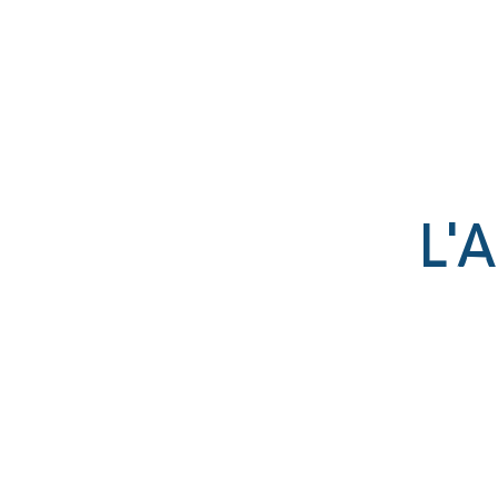
Établissement catholique
associé par contrat à l’État
L'