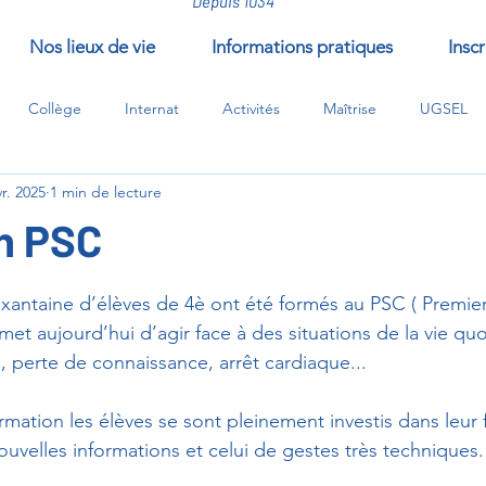
Depuis 1034
Nos lieux de vie
Informations pratiques
Inscr
Collège
Internat
Activités
Maîtrise
UGSEL
vr. 2025
1 min de lecture
/compléments/EPI
n PSC
ur 5.
xantaine d’élèves de 4è ont été formés au PSC ( Premie
met aujourd’hui d’agir face à des situations de la vie quo
, perte de connaissance, arrêt cardiaque...
rmation les élèves se sont pleinement investis dans leur 
ouvelles informations et celui de gestes très techniques.