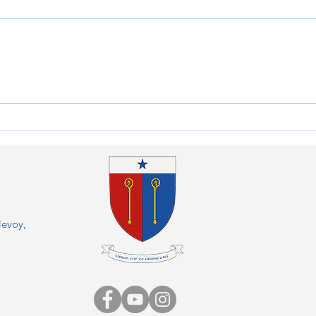
Bilan d'un succès solidaire à
Un t
Sambin : les élèves du
posta
Prieuré tendent la main au
Lang
Kenya
levoy,