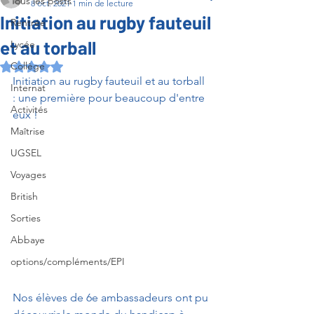
Tous les posts
8 oct. 2021
1 min de lecture
Initiation au rugby fauteuil
Rentrée
et au torball
Lycée
Collège
Noté NaN étoiles sur 5.
Initiation au rugby fauteuil et au torball 
Internat
: une première pour beaucoup d'entre 
Activités
eux !
Maîtrise
UGSEL
Voyages
British
Sorties
Abbaye
options/compléments/EPI
Nos élèves de 6e ambassadeurs ont pu 