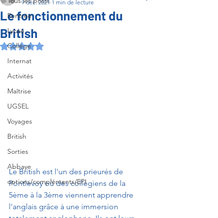
Tous les posts
9 déc. 2021
1 min de lecture
Le fonctionnement du
Rentrée
British
Lycée
Collège
Noté NaN étoiles sur 5.
Internat
Activités
Maîtrise
UGSEL
Voyages
British
Sorties
Abbaye
Le British est l'un des prieurés de 
options/compléments/EPI
Pontlevoy où des collégiens de la 
5ème à la 3ème viennent apprendre 
l'anglais grâce à une immersion 