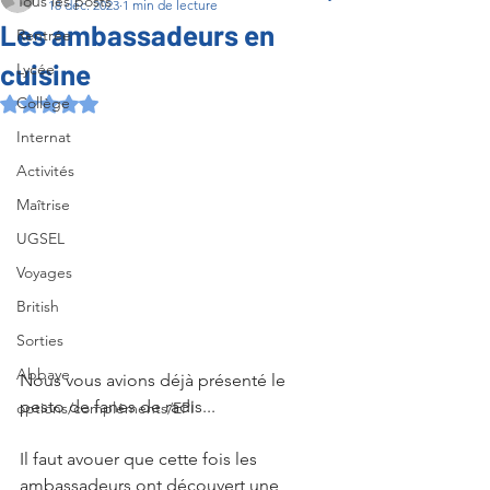
Tous les posts
18 déc. 2023
1 min de lecture
Les ambassadeurs en
Rentrée
cuisine
Lycée
Collège
Noté NaN étoiles sur 5.
Internat
Activités
Maîtrise
UGSEL
Voyages
British
Sorties
Abbaye
Nous vous avions déjà présenté le 
pesto de fanes de radis...
options/compléments/EPI
Il faut avouer que cette fois les 
ambassadeurs ont découvert une 