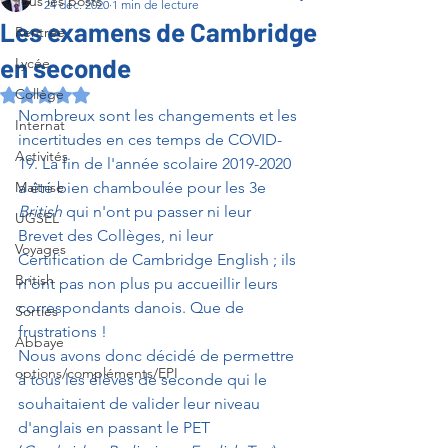
Tous les posts
24 déc. 2020
1 min de lecture
Les examens de Cambridge
Rentrée
en seconde
Lycée
Collège
Noté NaN étoiles sur 5.
Nombreux sont les changements et les 
Internat
incertitudes en ces temps de COVID-
Activités
19. La fin de l'année scolaire 2019-2020 
Maîtrise
a été bien chamboulée pour les 3e 
British
 qui n'ont pu passer ni leur 
UGSEL
Brevet des Collèges, ni leur 
Voyages
Certification de Cambridge English ; ils 
British
n'ont pas non plus pu accueillir leurs 
correspondants danois. Que de 
Sorties
frustrations !
Abbaye
Nous avons donc décidé de permettre 
options/compléments/EPI
à tous les élèves de seconde qui le 
souhaitaient de valider leur niveau 
d'anglais en passant le PET 