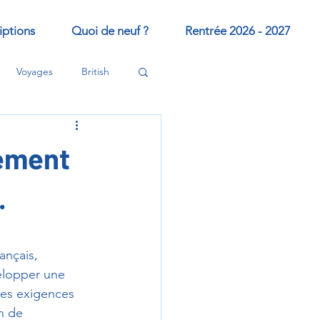
iptions
Quoi de neuf ?
Rentrée 2026 - 2027
Voyages
British
nement
.
ançais, 
elopper une 
les exigences 
n de 