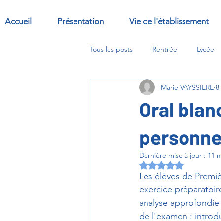
Accueil
Présentation
Vie de l'établissement
Tous les posts
Rentrée
Lycée
Marie VAYSSIERE
8
Sorties
Abbaye
options
Oral bla
personnel
Dernière mise à jour :
11 m
Noté NaN étoiles s
Les élèves de Premièr
exercice préparatoir
analyse approfondie 
de l'examen : introdu