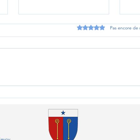
Noté 0 étoile sur 5.
Pas encore de 
Une année qui s’achève, des
LV2 
talents qui se révèlent
expos
l'Ab
levoy,