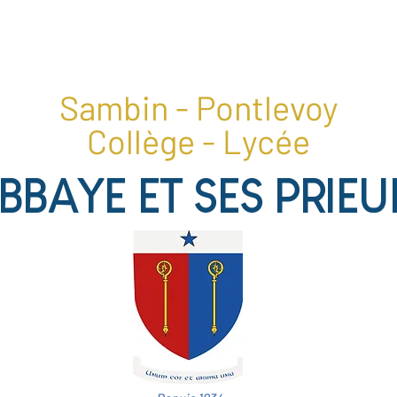
1, place du collège, 41400 Pontlevoy
02 54 20 28 22
Sambin - Pontlevoy
Collège - Lycée
ABBAYE ET SES PRIEU