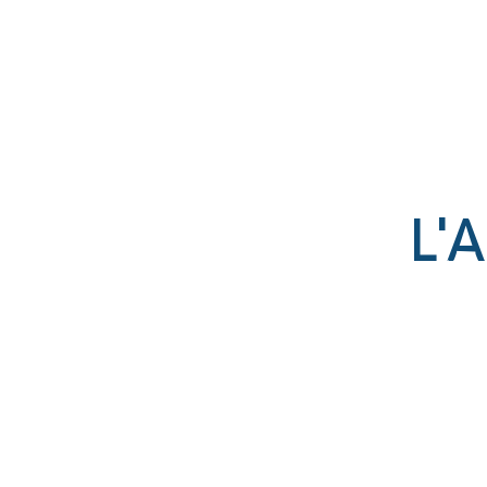
Établissement catholique
associé par contrat à l’État
L'