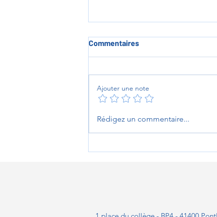
Commentaires
Ajouter une note
Un très bel au revoir!
Rédigez un commentaire...
1 place du collège - BP4 - 41400 Pont