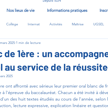
Depuis 1034
Nos lieux de vie
Informations pratiques
Inscr
Collège
Internat
Activités
Maîtrise
UGSEL
 mars 2025
1 min de lecture
/compléments/EPI
nc de 1ère : un accompag
 au service de la réussite
ars 2025
ur 5.
e ont affronté avec sérieux leur premier oral blanc de fr
e à l'épreuve du baccalauréat. Chacun a été invité à dév
d'un des huit textes étudiés au cours de l'année, selon 
ction, lecture expressive, explication linéaire et questio