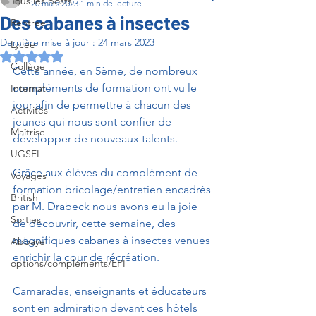
Tous les posts
20 mars 2023
1 min de lecture
Des cabanes à insectes
Rentrée
Dernière mise à jour :
24 mars 2023
Lycée
Noté NaN étoiles sur 5.
Collège
Cette année, en 5ème, de nombreux 
compléments de formation ont vu le
Internat
jour afin de permettre à chacun des 
Activités
jeunes qui nous sont confier de 
Maîtrise
développer de nouveaux talents.
UGSEL
Grâce aux élèves du complément de 
Voyages
formation bricolage/entretien encadrés
British
par M. Drabeck nous avons eu la joie 
Sorties
de découvrir, cette semaine, des
magnifiques cabanes à insectes venues 
Abbaye
enrichir la cour de récréation.
options/compléments/EPI
Camarades, enseignants et éducateurs 
sont en admiration devant ces hôtels