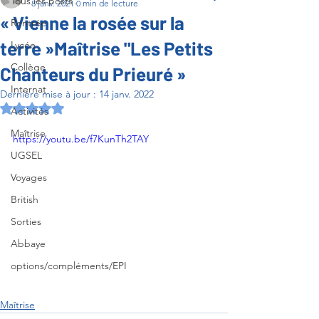
Tous les posts
8 janv. 2021
0 min de lecture
« Vienne la rosée sur la
Rentrée
terre »Maîtrise "Les Petits
Lycée
Collège
Chanteurs du Prieuré »
Internat
Dernière mise à jour :
14 janv. 2022
Noté NaN étoiles sur 5.
Activités
Maîtrise
https://youtu.be/f7KunTh2TAY
UGSEL
Voyages
British
Sorties
Abbaye
options/compléments/EPI
Maîtrise