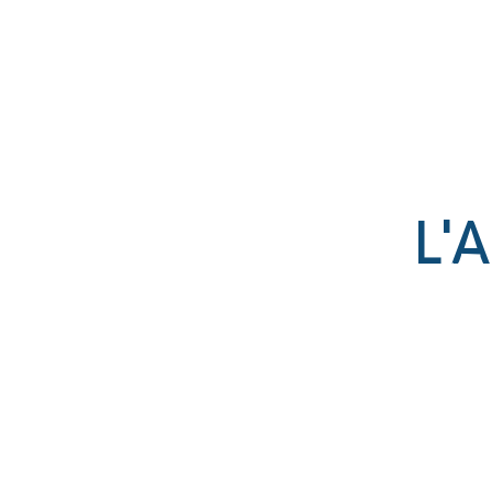
Établissement catholique
associé par contrat à l’État
L'