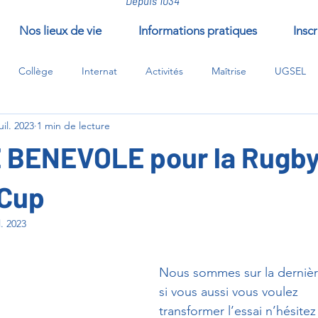
Depuis 1034
Nos lieux de vie
Informations pratiques
Inscr
Collège
Internat
Activités
Maîtrise
UGSEL
uil. 2023
1 min de lecture
/compléments/EPI
BENEVOLE pour la Rugb
 Cup
l. 2023
ur 5.
Nous sommes sur la dernière
si vous aussi vous voulez
transformer l’essai n’hésitez