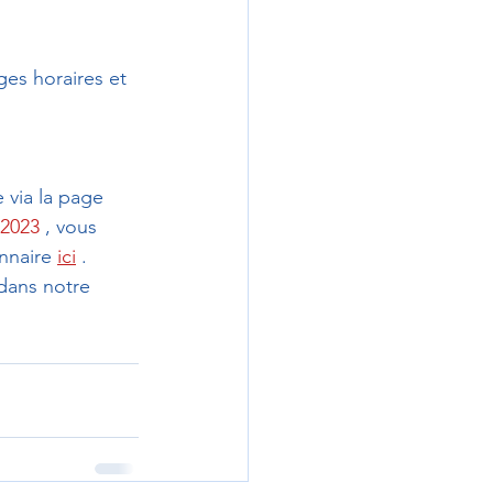
es horaires et 
e via la page 
c2023
 , vous
nnaire 
ici
 . 
 dans notre 