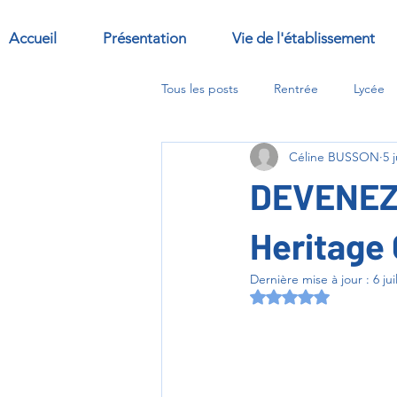
Accueil
Présentation
Vie de l'établissement
Tous les posts
Rentrée
Lycée
Céline BUSSON
5 j
Sorties
Abbaye
options
DEVENEZ 
Heritage
Dernière mise à jour :
6 jui
Noté NaN étoiles s