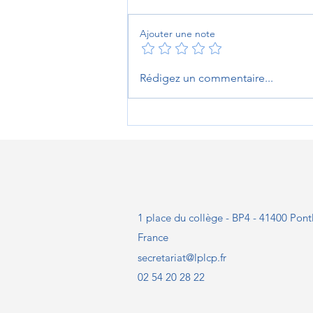
Ajouter une note
Les Héritiers de Pontlevoy
Rédigez un commentaire...
2026 : une aventure humaine
et historique inoubliable
1 place du collège - BP4 - 41400 Pont
France
secretariat@lplcp.fr
02 54 20 28 22