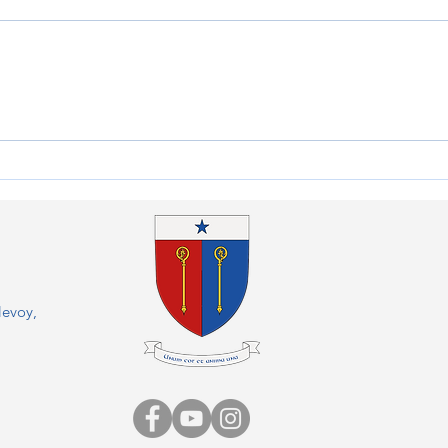
Vent
L'heure des au revoirs au
Prieuré de Sambin
levoy,