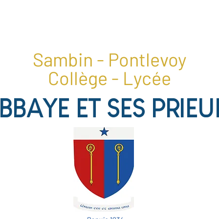
1, place du collège, 41400 Pontlevoy
02 54 20 28 22
Sambin - Pontlevoy
Collège - Lycée
ABBAYE ET SES PRIEU