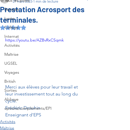
Tous les posts
27 mars 2023
1 min de lecture
Prestation Acrosport des
Rentrée
terminales.
Lycée
Collège
Noté NaN étoiles sur 5.
Internat
https://youtu.be/AZBvRxCSqmk
Activités
Maîtrise
UGSEL
Voyages
British
Merci aux élèves pour leur travail et 
Sorties
leur investissement tout au long du 
Abbaye
cycle. 
Frédéric Drouhin
options/compléments/EPI
Enseignant d'EPS
Activités
Maîtrise